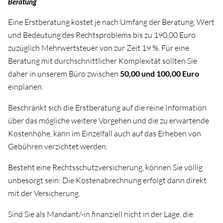
Beratung
Eine Erstberatung kostet je nach Umfang der Beratung, Wert
Was Sie zur anwaltlichen Tätigkeit wissen sollten.
und Bedeutung des Rechtsproblems bis zu 190,00 Euro
zuzüglich Mehrwertsteuer von zur Zeit 19 %. Für eine
Was kostet anwaltliche Tätigkeit?
Beratung mit durchschnittlicher Komplexität sollten Sie
daher in unserem Büro zwischen
50,00 und 100,00 Euro
Dokumente und Formulare
einplanen.
Beschränkt sich die Erstberatung auf die reine Information
Kooperationen
über das mögliche weitere Vorgehen und die zu erwartende
Kostenhöhe, kann im Einzelfall auch auf das Erheben von
News
Gebühren verzichtet werden.
Besteht eine Rechtsschutzversicherung, können Sie völlig
unbesorgt sein: Die Kostenabrechnung erfolgt dann direkt
mit der Versicherung.
Sind Sie als Mandant/-in finanziell nicht in der Lage, die