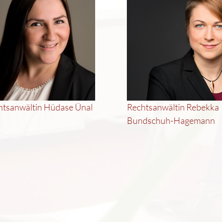
htsanwältin Hüdase Ünal
Rechtsanwältin Rebekka
Bundschuh-Hagemann