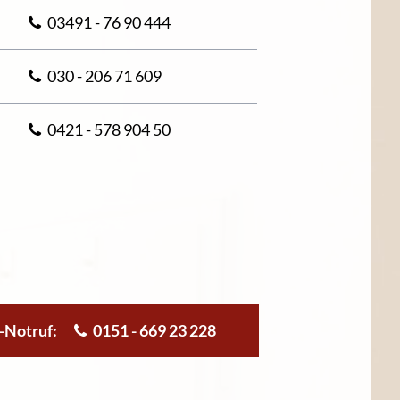
03491 - 76 90 444
030 - 206 71 609
0421 - 578 904 50
r-Notruf:
0151 - 669 23 228