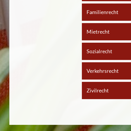
Familienrecht
Mietrecht
Sozialrecht
Verkehrsrecht
Zivilrecht